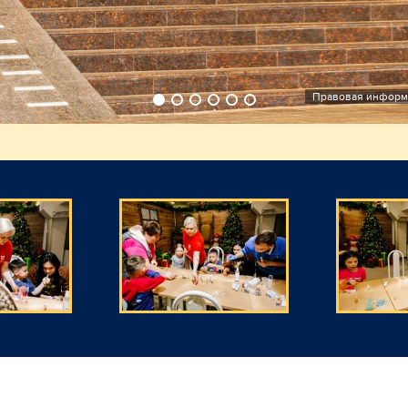
а
взрослый)
Правовая информ