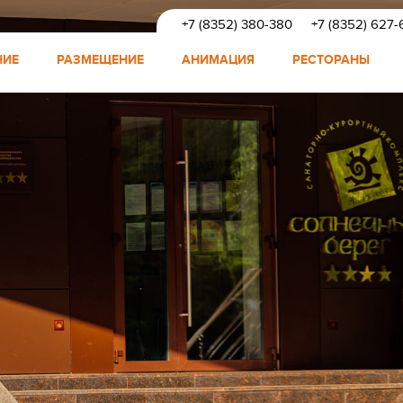
+7 (8352) 380-380
+7 (8352) 627-
НИЕ
РАЗМЕЩЕНИЕ
АНИМАЦИЯ
РЕСТОРАНЫ
ено»
 «Шведский стол»
анимация, мастер классы, пункт проката
программ лечения
ие рядом с пляжем и парковой зоной