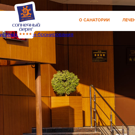
О САНАТОРИИ
ЛЕЧЕ
истема онлайн-бронирования
Система «Всё включ
Питание по системе
Детская и взрослая 
Большой перечень 
Удобное расположен