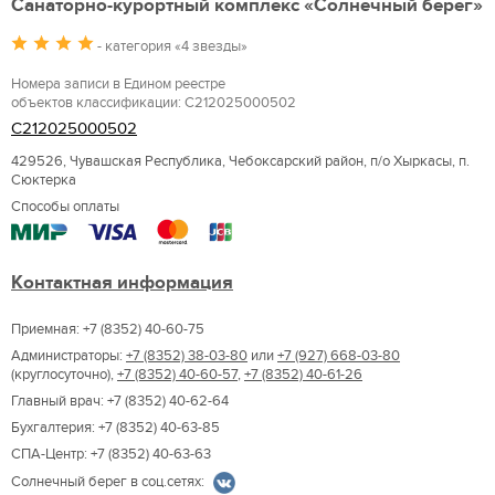
Санаторно-курортный комплекс «Солнечный берег»
- категория «4 звезды»
Номера записи в Едином реестре
объектов классификации: С212025000502
С212025000502
429526, Чувашская Республика, Чебоксарский район, п/о Хыркасы, п.
Сюктерка
Способы оплаты
Контактная информация
Приемная: +7 (8352) 40-60-75
Администраторы:
+7 (8352) 38-03-80
или
+7 (927) 668-03-80
(круглосуточно),
+7 (8352) 40-60-57
,
+7 (8352) 40-61-26
Главный врач: +7 (8352) 40-62-64
Бухгалтерия: +7 (8352) 40-63-85
СПА-Центр: +7 (8352) 40-63-63
Солнечный берег в соц.сетях: