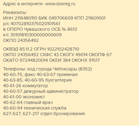
Адрес в интернете- www.sbereg.ru
Реквизиты:
ИНН 2116480110 БИК 049706609 КПП 211601001
р/с 40702810375020101561
в ОПЕРО Чувашского ОСБ № 8613
к/с 30101810300000000609
ОКПО 24356492
ОКВЭД 85.11.2 ОГРН 1022102428710
ОКПО 24356492 СКФС 43 СКОГУ 49014 ОКОПФ 67
ОКАТО 97244820014 ОКЕИ 384 ОКОНХ 91517
Телефоны: код города Чебоксары (8352)
40-60-75, факс 40-63-67 приемная
40-63-85, 40-60-95 бухгалтерия
40-61-26 коммутатор
40-60-57 дежурный администратор
40-61-00 экономист
40-62-64 главный врач
40-60-94 техническая служба
627-627, 627-217 отдел бронирования