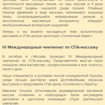
экзотичности массажных техник, но наш массаж в 4 руки
«Восточный тандем» оказался среди лучших. Плавные
текучие движения в ходе массажа напоминают изящный
танец, сопровождающийся непрерывным ритмом, а
экзотические массажные инструменты обещают
необыкновенные волнующие ощущения.
Теперь и вы можете насладиться этим экзотическим
массажем в СПА-центре санатория «Солнечный берег».
IV Международный чемпионат по СПА-массажу
В октябре в г.Москве проходил IV Международный
чемпионат по СПА-массажу. Представители многих стран
показали свое мастерство, профессионализм и всю тонкость
своего дела.
Наши специалисты в условиях тесной конкурентной борьбы
среди лучших мастеров мира достойнейшим образом
выступили и представили СПА-центр «Солнечного берега».
Иванова Татьяна, исполнившая аюрведический масляный
массаж «Снехана» и «Широдхара» была награждена
дипломом и удостоена номинации «Приз зрительских
симпатий».