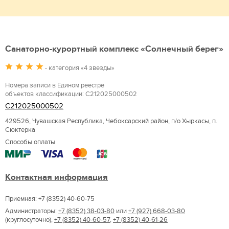
Санаторно-курортный комплекс «Солнечный берег»
- категория «4 звезды»
Номера записи в Едином реестре
объектов классификации: С212025000502
С212025000502
429526, Чувашская Республика, Чебоксарский район, п/о Хыркасы, п.
Сюктерка
Способы оплаты
Контактная информация
Приемная: +7 (8352) 40-60-75
Администраторы:
+7 (8352) 38-03-80
или
+7 (927) 668-03-80
(круглосуточно),
+7 (8352) 40-60-57
,
+7 (8352) 40-61-26