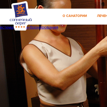
О САНАТОРИИ
ЛЕЧЕ
истема онлайн-бронирования
Система «Всё включ
Питание по системе
Детская и взрослая 
Большой перечень 
Удобное расположен