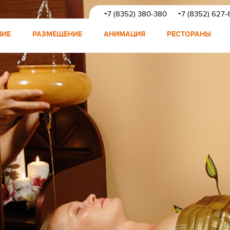
+7 (8352) 380-380
+7 (8352) 627-
НИЕ
РАЗМЕЩЕНИЕ
АНИМАЦИЯ
РЕСТОРАНЫ
ено»
 «Шведский стол»
анимация, мастер классы, пункт проката
программ лечения
ие рядом с пляжем и парковой зоной